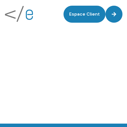
Espace Client
D
e
s
s
i
t
e
s
w
e
b
q
u
i
a
t
t
i
r
e
n
t
,
E-novweb
e
n
g
a
g
e
n
t
e
t
b
o
o
s
t
e
n
t
v
o
s
Québec – Canada
v
e
n
t
e
s
–
A
v
e
c
E
-
n
o
v
w
e
b
,
Paris – France
p
a
s
s
e
z
a
u
n
i
v
e
a
u
s
u
p
é
r
i
e
u
r
d
è
s
m
a
i
n
t
e
n
a
n
t
!
S
P
É
C
I
A
L
I
S
T
E
S
E
N
S
O
L
U
T
I
O
N
S
N
U
M
É
R
I
Q
U
E
S