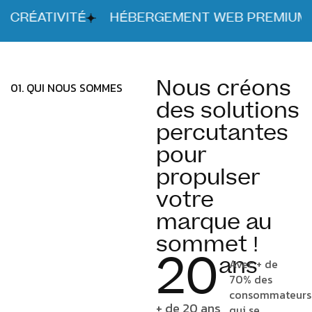
CRÉATIVITÉ
HÉBERGEMENT WEB PREMIUM
Nous créons
0
1
.
Q
U
I
N
O
U
S
S
O
M
M
E
S
des solutions
percutantes
pour
propulser
votre
marque au
sommet !
20
ans
Avec + de
70% des
consommateurs
+ de 20 ans
qui se